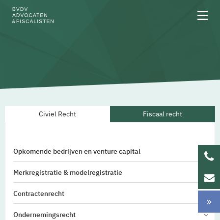
Over BVDV
Civiel Recht
Fiscaal recht
Rechtsgebieden
Team
Opkomende bedrijven en venture capital
Werken bij
Merkregistratie & modelregistratie
Updates
Contractenrecht
Ondernemingsrecht