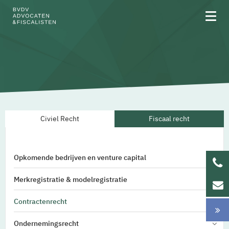
Over BVDV
Civiel Recht
Fiscaal recht
Rechtsgebieden
Team
Opkomende bedrijven en venture capital
Werken bij
Merkregistratie & modelregistratie
Updates
Contractenrecht
Ondernemingsrecht