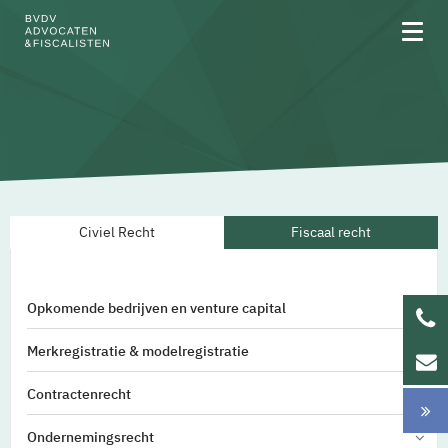
Over BVDV
Civiel Recht
Fiscaal recht
Rechtsgebieden
Team
Opkomende bedrijven en venture capital
Werken bij
Merkregistratie & modelregistratie
Updates
Contractenrecht
Ondernemingsrecht