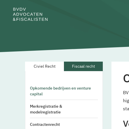
Civiel Recht
Fiscaal recht
O
Opkomende bedrijven en venture
BVD
capital
hi
Merkregistratie &
st
modelregistratie
V
Contractenrecht