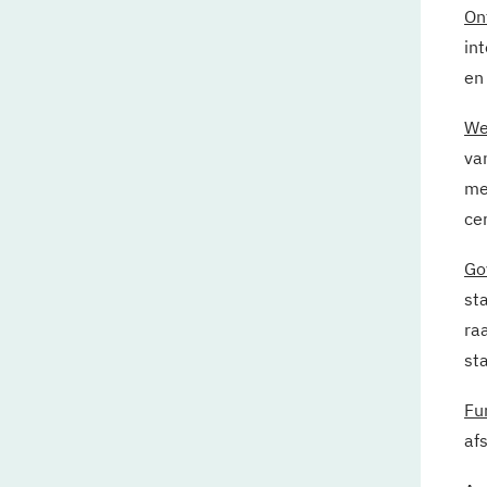
On
in
en
We
va
me
ce
Go
sta
ra
st
Fu
af