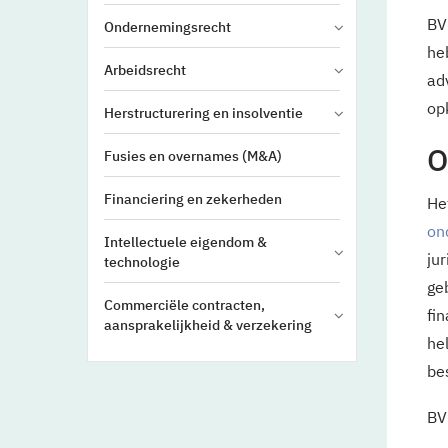
BV
Ondernemingsrecht
he
Arbeidsrecht
ad
op
Herstructurering en insolventie
O
Fusies en overnames (M&A)
Financiering en zekerheden
He
on
Intellectuele eigendom &
ju
technologie
ge
Commerciële contracten,
fi
aansprakelijkheid & verzekering
he
be
BV