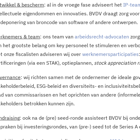
twikkel & bescherm
: al in de vroege fase adviseert het
IP-tea
tellectuele eigendommen en innovaties. BVDV draagt zorg voor
 deponering van broncode van software of andere ontwerpen.
rknemers & team
: ons team van
arbeidsrecht-advocaten
zorg
n het grootste belang om key personeel te stimuleren en verb
t onze fiscalisten adviseren wij over
werknemersparticipaties
rtificeringen (via een STAK), optieplannen,
stock appreciation r
vernance
: wij richten samen met de ondernemer de ideale gove
keholderbeleid, ESG-beleid en diversiteits- en inclusiviteitsbel
ad van commissarissen en het oprichten van andere (informele 
akeholders betrokken kunnen zijn.
ndraising
: ook na de (pre) seed-ronde assisteert BVDV bij ond
spraken bij investeringsrondes, van (pre-) seed tot de Series 