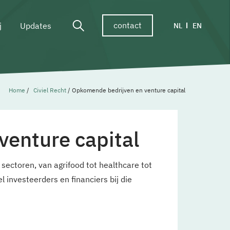
contact
j
Updates
NL
EN
Home
/
Civiel Recht
/
Opkomende bedrijven en venture capital
enture capital
i sectoren, van agrifood tot healthcare tot
l investeerders en financiers bij die