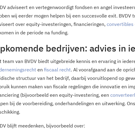
DV adviseert en vertegenwoordigt fondsen en angel investeerde
bben wij eerder mogen helpen bij een succesvolle exit. BVDV t
viseert over equity-investeringen, financieringen,
convertibles
komen in de periode na funding.
pkomende bedrijven: advies in i
t team van BVDV biedt uitgebreide kennis en ervaring in ieder
dernemingsrecht
en
fiscaal recht
. Al voorafgaand aan de opric
ridische structuur van het bedrijf, daarbij vooruitlopend op gew
bruik kunnen maken van fiscale regelingen die innovatie en im
nanciering (bijvoorbeeld een equity-investering, een
converteer
lpen bij de voorbereiding, onderhandelingen en uitwerking. On
schikking.
DV blijft meedenken, bijvoorbeeld over: