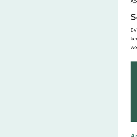
Acq
S
BV
ke
wo
Ar