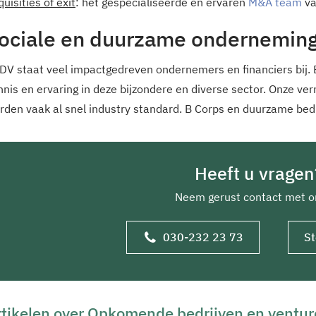
uisities of exit
: het gespecialiseerde en ervaren
M&A team
va
ociale en duurzame ondernemin
DV staat veel impactgedreven ondernemers en financiers bij. B
nnis en ervaring in deze bijzondere en diverse sector. Onze ve
rden vaak al snel industry standard. B Corps en duurzame bedri
Heeft u vragen
Neem gerust contact met o
St
030-232 23 73
tikelen over Opkomende bedrijven en venture