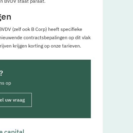
n BVDV staat paraat.
gen
VDV (zelf ook B Corp) heeft specifieke
rnieuwende contractsbepalingen op dit vlak
jven krijgen korting op onze tarieven.
?
ns op
el uw vraag
 capital