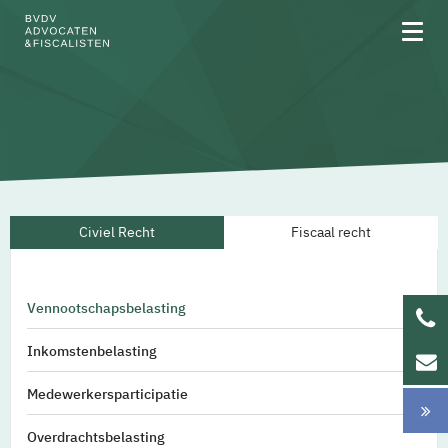
Over BVDV
Civiel Recht
Fiscaal recht
Rechtsgebieden
Team
Vennootschapsbelasting
Werken bij
Inkomstenbelasting
Updates
Medewerkersparticipatie
Overdrachtsbelasting
NL
EN