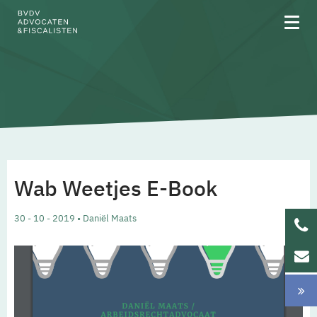
Over BVDV
Rechtsgebieden
Wab Weetjes E-Book
Team
30 - 10 - 2019 • Daniël Maats
Werken bij
Updates