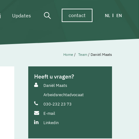
contact
j
Updates
NL
EN
Home
/
Team
/
Daniël Maats
Heeft u vragen?
Daniël Maats
Arbeidsrechtadvocaat
030-232 23 73
E-mail
Linkedin