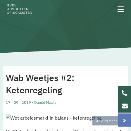
Over BVDV
Rechtsgebieden
Wab Weetjes #2:
Team
Ketenregeling
Werken bij
17 - 09 - 2019 • Daniël Maats
Updates
Arbeidsrecht