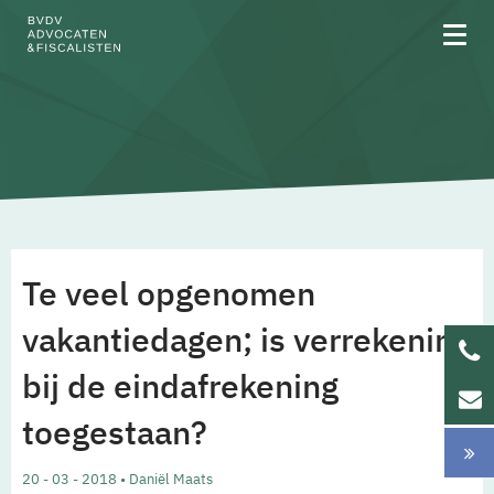
Over BVDV
Rechtsgebieden
Te veel opgenomen
Team
vakantiedagen; is verrekening
bij de eindafrekening
Werken bij
toegestaan?
Updates
20 - 03 - 2018 • Daniël Maats