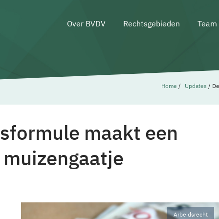
Over BVDV
Rechtsgebieden
Team
Home
/
Updates
/
De
rsformule maakt een
 muizengaatje
Arbeidsrecht