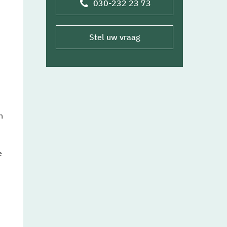
030-232 23 73
Stel uw vraag
n
e