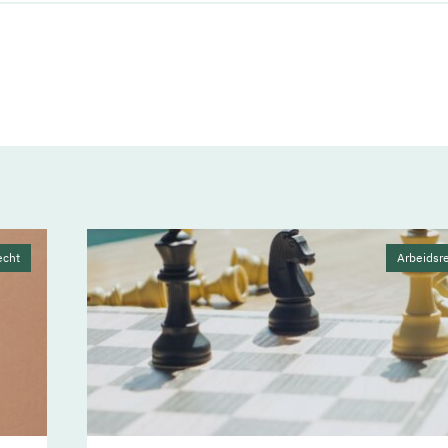
echt
Arbeidsr