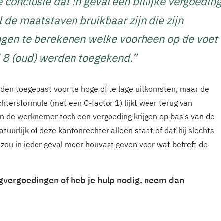
e conclusie dat in geval een billijke vergoedin
l de maatstaven bruikbaar zijn die zijn
gen te berekenen welke voorheen op de voet
id 8 (oud) werden toegekend.
”
rden toegepast voor te hoge of te lage uitkomsten, maar de
htersformule (met een C-factor 1) lijkt weer terug van
n de werknemer toch een vergoeding krijgen op basis van de
uurlijk of deze kantonrechter alleen staat of dat hij slechts
t zou in ieder geval meer houvast geven voor wat betreft de
agvergoedingen of heb je hulp nodig, neem dan