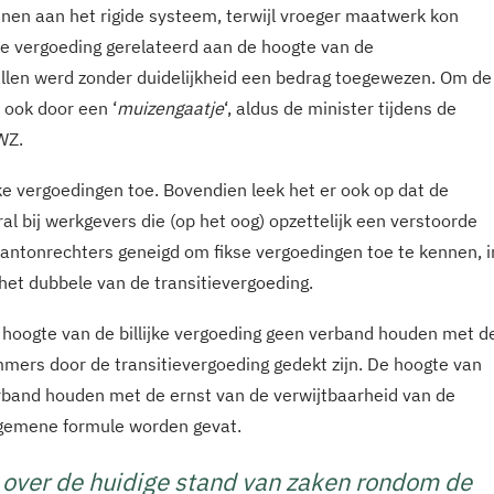
en aan het rigide systeem, terwijl vroeger maatwerk kon
ke vergoeding gerelateerd aan de hoogte van de
allen werd zonder duidelijkheid een bedrag toegewezen. Om de
e ook door een ‘
muizengaatje
‘, aldus de minister tijdens de
WZ.
ke vergoedingen toe. Bovendien leek het er ook op dat de
l bij werkgevers die (op het oog) opzettelijk een verstoorde
kantonrechters geneigd om fikse vergoedingen toe te kennen, i
het dubbele van de transitievergoeding.
hoogte van de billijke vergoeding geen verband houden met d
mmers door de transitievergoeding gedekt zijn. De hoogte van
erband houden met de ernst van de verwijtbaarheid van de
lgemene formule worden gevat.
s over de huidige stand van zaken rondom de