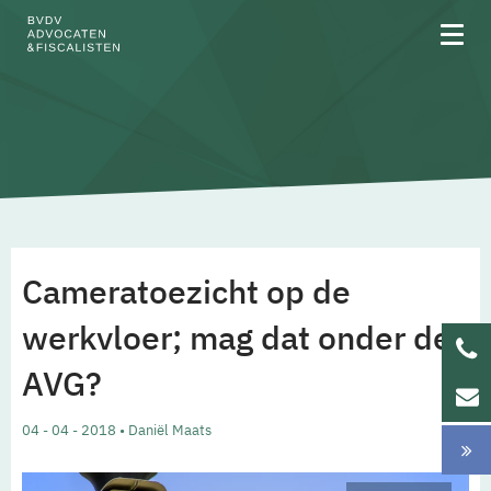
Over BVDV
Rechtsgebieden
Cameratoezicht op de
Team
werkvloer; mag dat onder de
AVG?
Werken bij
04 - 04 - 2018 • Daniël Maats
Updates