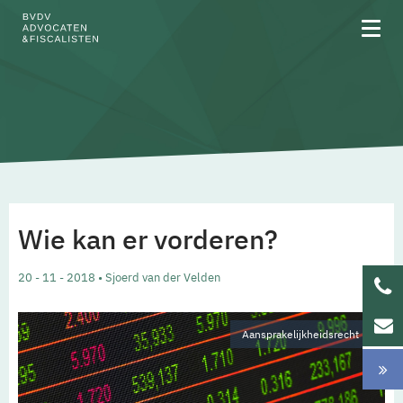
Over BVDV
Rechtsgebieden
Wie kan er vorderen?
Team
20 - 11 - 2018 • Sjoerd van der Velden
Werken bij
Aansprakelijkheidsrecht
Updates