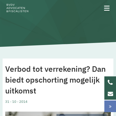
Over BVDV
Rechtsgebieden
Verbod tot verrekening? Dan
Team
biedt opschorting mogelijk
uitkomst
Werken bij
31 - 10 - 2014
Updates