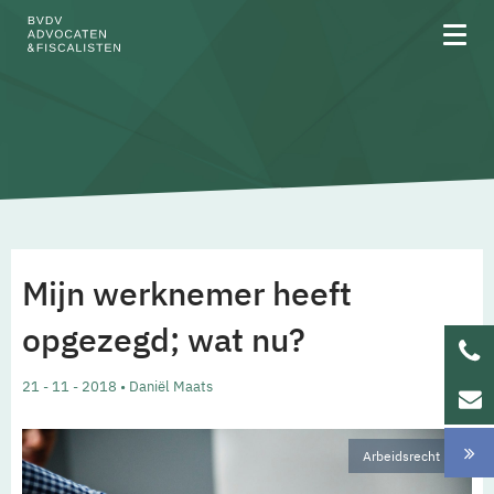
Over BVDV
Rechtsgebieden
Mijn werknemer heeft
Team
opgezegd; wat nu?
Werken bij
21 - 11 - 2018 • Daniël Maats
Updates
Arbeidsrecht