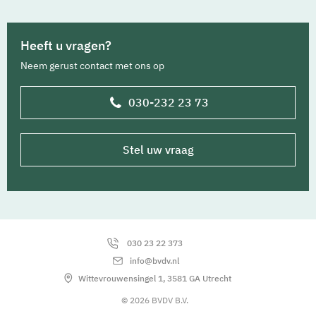
Heeft u vragen?
Neem gerust contact met ons op
030-232 23 73
Stel uw vraag
030 23 22 373
info@bvdv.nl
Wittevrouwensingel 1, 3581 GA Utrecht
© 2026 BVDV B.V.