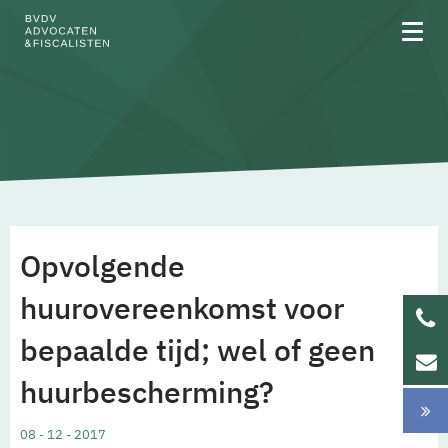
Over BVDV
Rechtsgebieden
Opvolgende
Team
huurovereenkomst voor
bepaalde tijd; wel of geen
Werken bij
huurbescherming?
Updates
08 - 12 - 2017