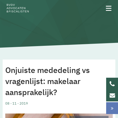
Over BVDV
Rechtsgebieden
Onjuiste mededeling vs
Team
vragenlijst: makelaar
aansprakelijk?
Werken bij
08 - 11 - 2019
Updates