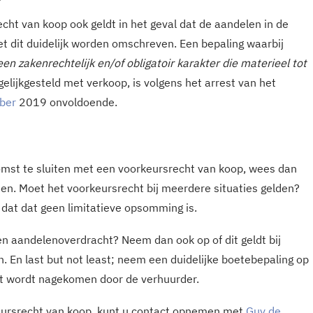
echt van koop ook geldt in het geval dat de aandelen in de
 dit duidelijk worden omschreven. Een bepaling waarbij
n zakenrechtelijk en/of obligatoir karakter die materieel tot
elijkgesteld met verkoop, is volgens het arrest van het
ber
2019 onvoldoende.
omst te sluiten met een voorkeursrecht van koop, wees dan
den. Moet het voorkeursrecht bij meerdere situaties gelden?
 dat dat geen limitatieve opsomming is.
en aandelenoverdracht? Neem dan ook op of dit geldt bij
. En last but not least; neem een duidelijke boetebepaling op
et wordt nagekomen door de verhuurder.
eursrecht van koop, kunt u contact opnemen met
Guy de