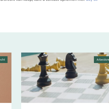
echt
Arbeidsr