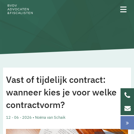
Over BVDV
Rechtsgebieden
Vast of tijdelijk contract:
Team
wanneer kies je voor welke
contractvorm?
Werken bij
12 - 06 - 2026 • Noëna van Schaik
Updates