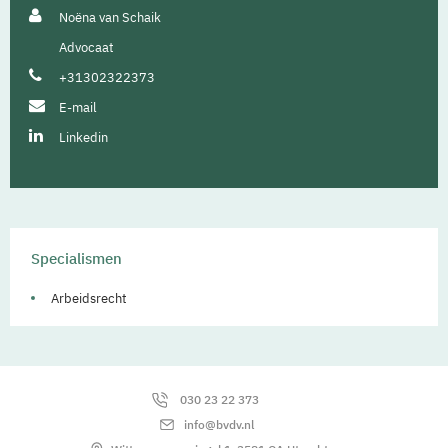
Noëna van Schaik
Advocaat
+31302322373
E-mail
Linkedin
Specialismen
Arbeidsrecht
030 23 22 373
info@bvdv.nl