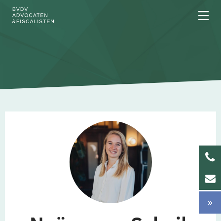
Over BVDV
Rechtsgebieden
Team
Werken bij
Updates