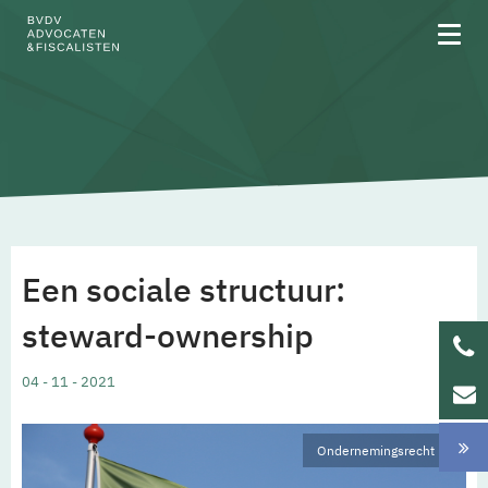
Over BVDV
Rechtsgebieden
Een sociale structuur:
Team
steward-ownership
Werken bij
04 - 11 - 2021
Updates
Ondernemingsrecht