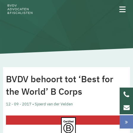
Over BVDV
Rechtsgebieden
BVDV behoort tot ‘Best for
Team
the World’ B Corps
Werken bij
12 - 09 - 2017 • Sjoerd van der Velden
Updates