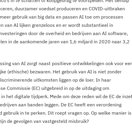
co’s in te schatten of koopgedrag te voorspellen. Met behulp
uceren, duurzamer voedsel produceren en COVID-uitbraken
 meer gebruik van big data en passen AI toe om processen
n van AI lijken grenzeloos en er wordt substantieel in
nvesteringen door de overheid en bedrijven aan AI software,
len in de aankomende jaren van 1,6 miljard in 2020 naar 3,2
sing van AI zorgt naast positieve ontwikkelingen ook voor ee
ke (ethische) bezwaren. Het gebruik van AI is niet zonder
discriminerende uitkomsten liggen op de loer. In haar
e Commissie (EC) uitgebreid in op de uitdaging om
in het digitale tijdperk. Mede om deze reden wil de EC de inze
edrijven aan banden leggen. De EC heeft een verordening
d gebruik in te perken. Dit roept vragen op. Op welke manier is
zijn de gevolgen van vastgesteld misbruik?