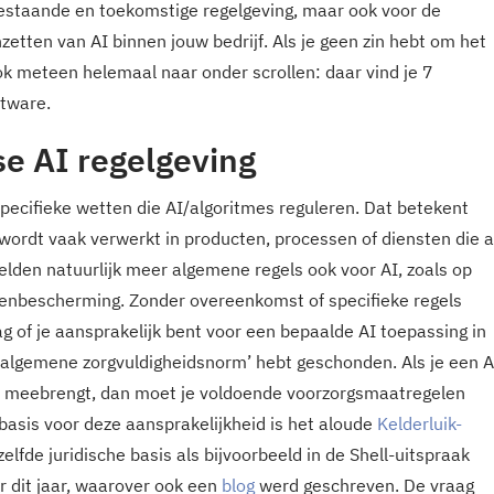
bestaande en toekomstige regelgeving, maar ook voor de
zetten van AI binnen jouw bedrijf. Als je geen zin hebt om het
ook meteen helemaal naar onder scrollen: daar vind je 7
ftware.
e AI regelgeving
ecifieke wetten die AI/algoritmes reguleren. Dat betekent
I wordt vaak verwerkt in producten, processen of diensten die a
lden natuurlijk meer algemene regels ook voor AI, zoals op
enbescherming. Zonder overeenkomst of specifieke regels
 of je aansprakelijk bent voor een bepaalde AI toepassing in
‘algemene zorgvuldigheidsnorm’ hebt geschonden. Als je een A
’s meebrengt, dan moet je voldoende voorzorgsmaatregelen
sis voor deze aansprakelijkheid is het aloude
Kelderluik-
ezelfde juridische basis als bijvoorbeeld in de Shell-uitspraak
r dit jaar, waarover ook een
blog
werd geschreven. De vraag