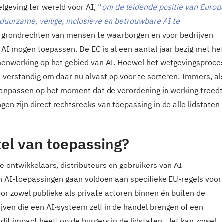
lgeving ter wereld voor AI,
“
om de leidende positie van Europ
duurzame, veilige, inclusieve en betrouwbare AI te
en grondrechten van mensen te waarborgen en voor bedrijven
j AI mogen toepassen. De EC is al een aantal jaar bezig met he
enwerking op het gebied van AI. Hoewel het wetgevingsproce
et verstandig om daar nu alvast op voor te sorteren. Immers, al
aanpassen op het moment dat de verordening in werking treedt
ngen zijn direct rechtsreeks van toepassing in de alle lidstaten
tel van toepassing?
e ontwikkelaars, distributeurs en gebruikers van AI-
n AI-toepassingen gaan voldoen aan specifieke EU-regels voor
oor zowel publieke als private actoren binnen én buiten de
jven die een AI-systeem zelf in de handel brengen of een
it impact heeft op de burgers in de lidstaten. Het kan zowel