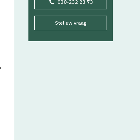
030-232 23 73
Stel uw vraag
n
t