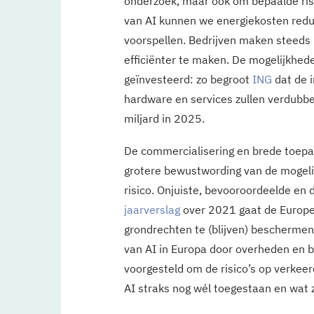
onderzoek, maar ook om bepaalde risi
van AI kunnen we energiekosten red
voorspellen. Bedrijven maken steeds
efficiënter te maken. De mogelijkhede
geïnvesteerd: zo begroot
ING
dat de i
hardware en services zullen verdubbe
miljard in 2025.
De commercialisering en brede toepas
grotere bewustwording van de mogelij
risico. Onjuiste, bevooroordeelde en 
jaarverslag
over 2021 gaat de Europes
grondrechten te (blijven) beschermen 
van AI in Europa door overheden en b
voorgesteld om de risico’s op verkeer
AI straks nog wél toegestaan en wat 