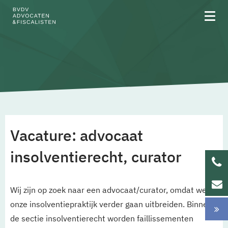
Over BVDV
B Corp
Vacature: advocaat
Binnenkijken
insolventierecht, curator
Algemene voorwaarden
Wij zijn op zoek naar een advocaat/curator, omdat we
Privacy
onze insolventiepraktijk verder gaan uitbreiden. Binnen
de sectie insolventierecht worden faillissementen
Rechtsgebiedenregister